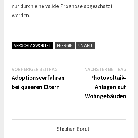
nur durch eine valide Prognose abgeschätzt
werden.
VERSCHLAGWORTET
ENERGIE
UMWELT
Beitragsnavigation
Vorheriger
Näch
VORHERIGER BEITRAG
NÄCHSTER BEITRAG
Beitrag:
Beitr
Adoptionsverfahren
Photovoltaik-
bei queeren Eltern
Anlagen auf
Wohngebäuden
Stephan Bordt