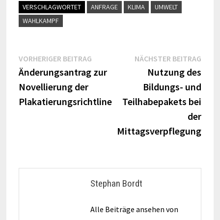
VERSCHLAGWORTET
ANFRAGE
KLIMA
UMWELT
WAHLKAMPF
Beitragsnavigation
Vorheriger
Näch
VORHERIGER BEITRAG
NÄCHSTER BEITRAG
Beitrag:
Beitr
Änderungsantrag zur
Nutzung des
Novellierung der
Bildungs- und
Plakatierungsrichtline
Teilhabepakets bei
der
Mittagsverpflegung
Stephan Bordt
Alle Beiträge ansehen von