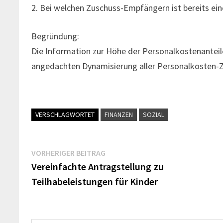
2. Bei welchen Zuschuss-Empfängern ist bereits ei
Begründung:
Die Information zur Höhe der Personalkostenanteile
angedachten Dynamisierung aller Personalkosten-
VERSCHLAGWORTET
FINANZEN
SOZIAL
Beitragsnavigation
Vorheriger
VORHERIGER BEITRAG
Beitrag:
Vereinfachte Antragstellung zu
Teilhabeleistungen für Kinder