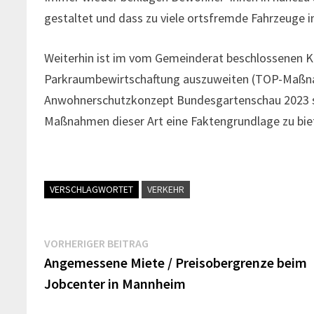
gestaltet und dass zu viele ortsfremde Fahrzeuge 
Weiterhin ist im vom Gemeinderat beschlossenen K
Parkraumbewirtschaftung auszuweiten (TOP-Maßna
Anwohnerschutzkonzept Bundesgartenschau 2023 sin
Maßnahmen dieser Art eine Faktengrundlage zu bie
VERSCHLAGWORTET
VERKEHR
Beitragsnavigation
Vorheriger
VORHERIGER BEITRAG
Beitrag:
Angemessene Miete / Preisobergrenze beim
Jobcenter in Mannheim